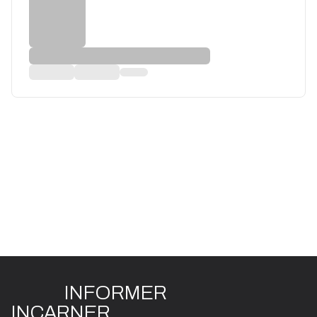
INFO
R
ME
R
I
N
CAR
N
ER