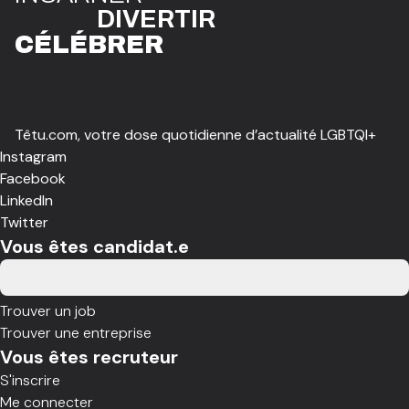
DIVE
R
TIR
CÉLÉBR
E
R
Têtu.com, votre dose quotidienne d’actualité LGBTQI+
Instagram
Facebook
LinkedIn
Twitter
Vous êtes candidat.e
Trouver un job
Trouver une entreprise
Vous êtes recruteur
S'inscrire
Me connecter