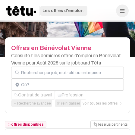
Les offres d'emploi
Offres
en
Bénévolat
Vienne
Consultez les dernières offres d'emploi en Bénévolat
Vienne pour Août 2026 sur le jobboard
Têtu
Rechercher par job, mot-clé ou entreprise
Localisation
Contrat de travail
Profession
Recherche avancée
réinitialiser
voir toutes les offres
offres disponibles
les plus pertinents