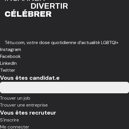
DIVE
R
TIR
CÉLÉBR
E
R
Têtu.com, votre dose quotidienne d’actualité LGBTQI+
Instagram
Facebook
LinkedIn
Twitter
Vous êtes candidat.e
Trouver un job
Trouver une entreprise
Vous êtes recruteur
S'inscrire
Me connecter