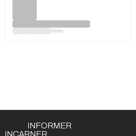
INFO
R
ME
R
I
N
CAR
N
ER