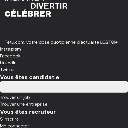
DIVE
R
TIR
CÉLÉBR
E
R
Têtu.com, votre dose quotidienne d’actualité LGBTQI+
Instagram
Facebook
LinkedIn
Twitter
Vous êtes candidat.e
Trouver un job
Trouver une entreprise
Vous êtes recruteur
S'inscrire
Me connecter