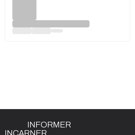
INFO
R
ME
R
I
N
CAR
N
ER