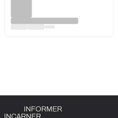
INFO
R
ME
R
I
N
CAR
N
ER