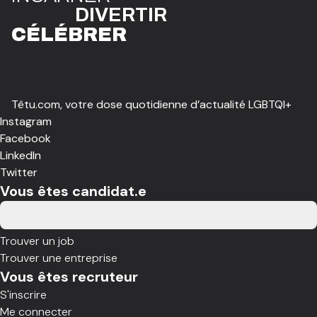
DIVE
R
TIR
CÉLÉBR
E
R
Têtu.com, votre dose quotidienne d’actualité LGBTQI+
Instagram
Facebook
LinkedIn
Twitter
Vous êtes candidat.e
Trouver un job
Trouver une entreprise
Vous êtes recruteur
S'inscrire
Me connecter