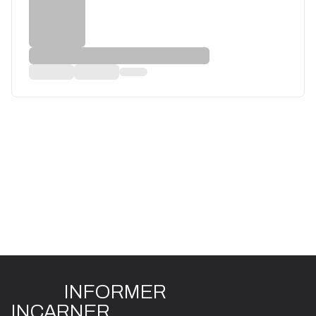
INFO
R
ME
R
I
N
CAR
N
ER