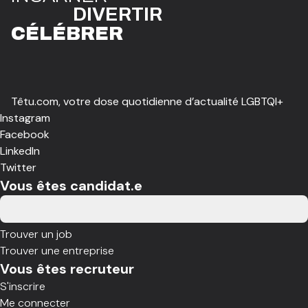
DIVE
R
TIR
CÉLÉBR
E
R
Têtu.com, votre dose quotidienne d’actualité LGBTQI+
Instagram
Facebook
LinkedIn
Twitter
Vous êtes candidat.e
Trouver un job
Trouver une entreprise
Vous êtes recruteur
S'inscrire
Me connecter