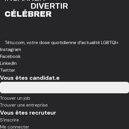
DIVE
R
TIR
CÉLÉBR
E
R
Têtu.com, votre dose quotidienne d’actualité LGBTQI+
Instagram
Facebook
LinkedIn
Twitter
Vous êtes candidat.e
Trouver un job
Trouver une entreprise
Vous êtes recruteur
S'inscrire
Me connecter