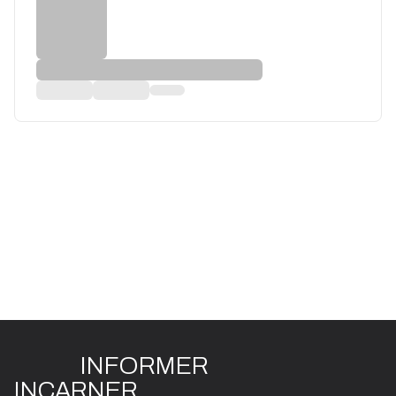
INFO
R
ME
R
I
N
CAR
N
ER