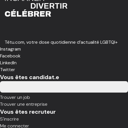
DIVE
R
TIR
CÉLÉBR
E
R
Têtu.com, votre dose quotidienne d’actualité LGBTQI+
Instagram
Facebook
LinkedIn
Twitter
Vous êtes candidat.e
Trouver un job
Trouver une entreprise
Vous êtes recruteur
S'inscrire
Me connecter