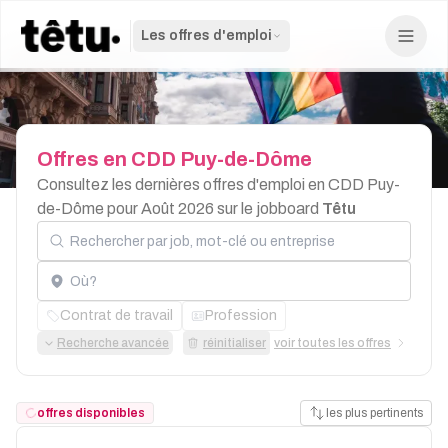
Les offres d'emploi
Offres
en
CDD
Puy-de-Dôme
Consultez les dernières offres d'emploi en CDD Puy-
de-Dôme pour Août 2026 sur le jobboard
Têtu
Rechercher par job, mot-clé ou entreprise
Localisation
Contrat de travail
Profession
Recherche avancée
réinitialiser
voir toutes les offres
offres disponibles
les plus pertinents