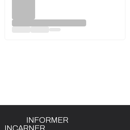
INFO
R
ME
R
I
N
CAR
N
ER