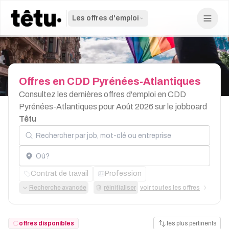
Les offres d'emploi
Offres
en
CDD
Pyrénées-Atlantiques
Consultez les dernières offres d'emploi en CDD
Pyrénées-Atlantiques pour Août 2026 sur le jobboard
Têtu
Rechercher par job, mot-clé ou entreprise
Localisation
Contrat de travail
Profession
Recherche avancée
réinitialiser
voir toutes les offres
offres disponibles
les plus pertinents