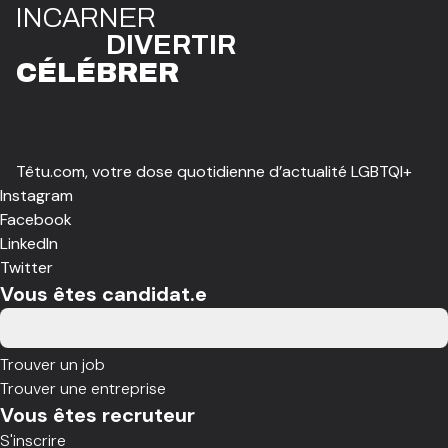
I
N
CAR
N
ER
DIVE
R
TIR
CÉLÉBR
E
R
Têtu.com, votre dose quotidienne d’actualité LGBTQI+
Instagram
Facebook
LinkedIn
Twitter
Vous êtes candidat.e
Trouver un job
Trouver une entreprise
Vous êtes recruteur
S'inscrire