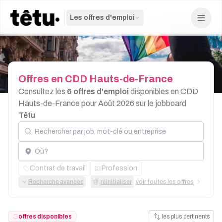
Les offres d'emploi
Offres
en
CDD
Hauts-de-France
Consultez les
6 offres d'emploi
disponibles en CDD
Hauts-de-France pour Août 2026 sur le jobboard
Têtu
Rechercher par job, mot-clé ou entreprise
Localisation
Contrat de travail
Profession
Recherche avancée
réinitialiser
voir toutes les offres
offres disponibles
les plus pertinents