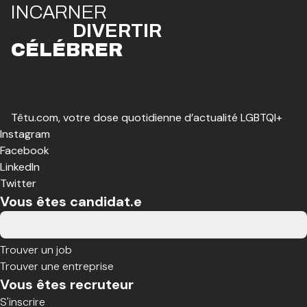
I
N
CAR
N
ER
DIVE
R
TIR
CÉLÉBR
E
R
Têtu.com, votre dose quotidienne d’actualité LGBTQI+
Instagram
Facebook
LinkedIn
Twitter
Vous êtes candidat.e
Trouver un job
Trouver une entreprise
Vous êtes recruteur
S'inscrire