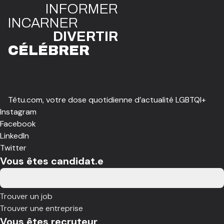
INFO
R
ME
R
I
N
CAR
N
ER
DIVE
R
TIR
CÉLÉBR
E
R
Têtu.com, votre dose quotidienne d’actualité LGBTQI+
Instagram
Facebook
LinkedIn
Twitter
Vous êtes candidat.e
Trouver un job
Trouver une entreprise
Vous êtes recruteur