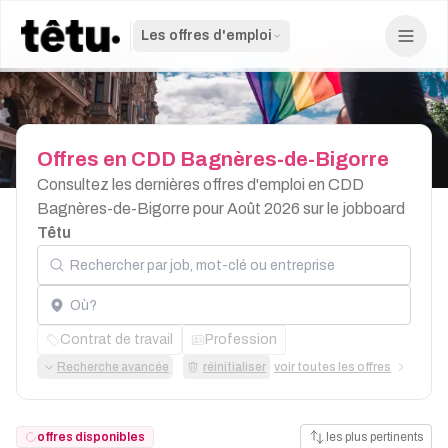
Les offres d'emploi
Offres
en
CDD
Bagnères-de-Bigorre
Consultez les dernières offres d'emploi en CDD
Bagnères-de-Bigorre pour Août 2026 sur le jobboard
Têtu
Rechercher par job, mot-clé ou entreprise
Localisation
Contrat de travail
Profession
Recherche avancée
réinitialiser
voir toutes les offres
offres disponibles
les plus pertinents