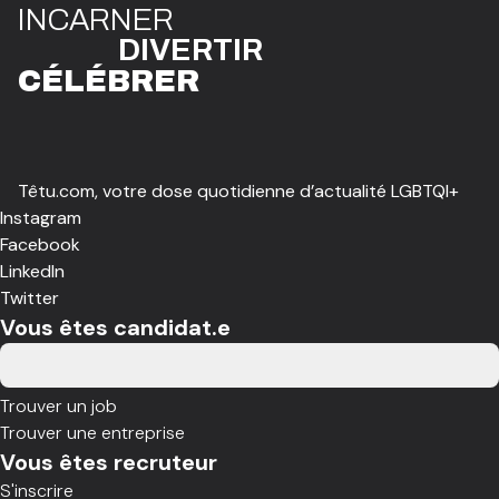
I
N
CAR
N
ER
DIVE
R
TIR
CÉLÉBR
E
R
Têtu.com, votre dose quotidienne d’actualité LGBTQI+
Instagram
Facebook
LinkedIn
Twitter
Vous êtes candidat.e
Trouver un job
Trouver une entreprise
Vous êtes recruteur
S'inscrire