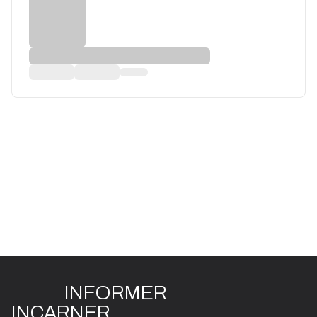
INFO
R
ME
R
I
N
CAR
N
ER