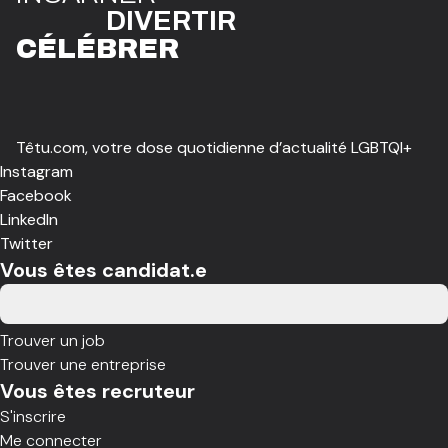
DIVE
R
TIR
CÉLÉBR
E
R
Têtu.com, votre dose quotidienne d’actualité LGBTQI+
Instagram
Facebook
LinkedIn
Twitter
Vous êtes candidat.e
Trouver un job
Trouver une entreprise
Vous êtes recruteur
S'inscrire
Me connecter