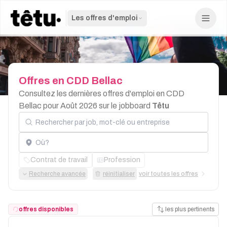
Les offres d'emploi
Offres
en
CDD
Bellac
Consultez les dernières offres d'emploi en CDD
Bellac pour Août 2026 sur le jobboard
Têtu
Rechercher par job, mot-clé ou entreprise
Localisation
Contrat de travail
Profession
Recherche avancée
réinitialiser
voir toutes les offres
offres disponibles
les plus pertinents