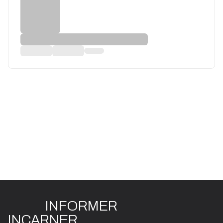
INFO
R
ME
R
I
N
CAR
N
ER