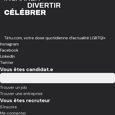
DIVE
R
TIR
CÉLÉBR
E
R
Têtu.com, votre dose quotidienne d’actualité LGBTQI+
Instagram
Facebook
LinkedIn
Twitter
Vous êtes candidat.e
Trouver un job
Trouver une entreprise
Vous êtes recruteur
S'inscrire
Me connecter