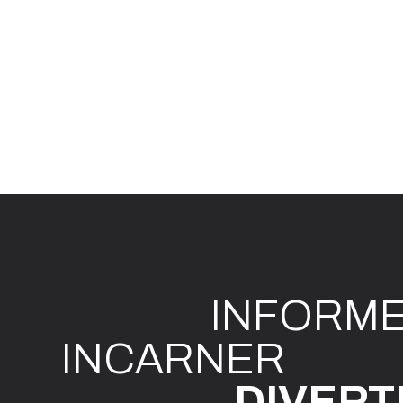
INFO
R
M
I
N
CAR
N
ER
DIVE
R
T