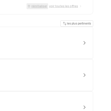
réinitialiser
voir toutes les offres
les plus pertinents