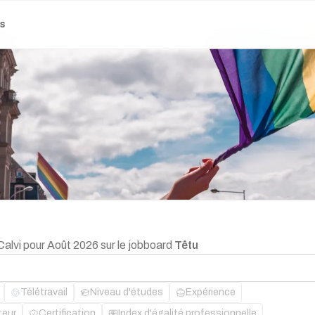
es
Calvi pour Août 2026 sur le jobboard
Têtu
Télétravail
Niveau d'études
Expérience
teur
Certification
Index d'égalité professionnelle