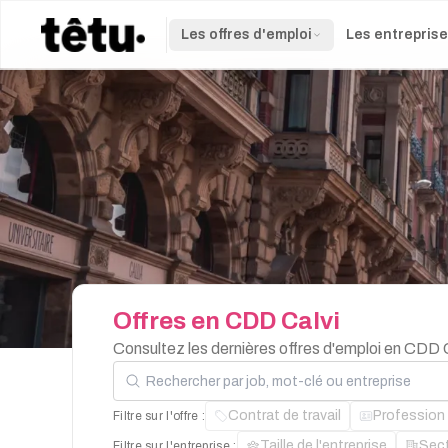
Les offres d'emploi
Les entrepris
Offres
en
CDD
Calvi
Consultez les dernières offres d'emploi en CDD 
Rechercher par job, mot-clé ou entreprise
Contrat de travail
Profession
Filtre sur l'offre :
Taille de l'entreprise
Sec
Filtre sur l'entreprise :