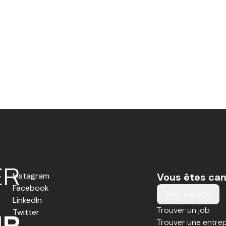
E
R
Instagram
Vous êtes can
Facebook
Mon espace
LinkedIn
Trouver un job
Twitter
IR
Trouver une entrep