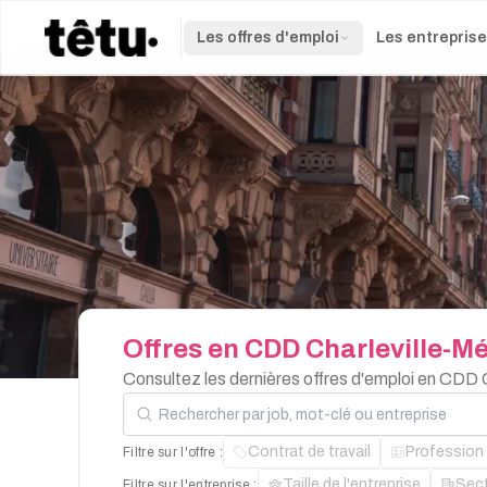
Les offres d'emploi
Les entrepris
Offres
en
CDD
Charleville-M
Consultez les dernières offres d'emploi en CDD 
Rechercher par job, mot-clé ou entreprise
Contrat de travail
Profession
Filtre sur l'offre :
Taille de l'entreprise
Sec
Filtre sur l'entreprise :