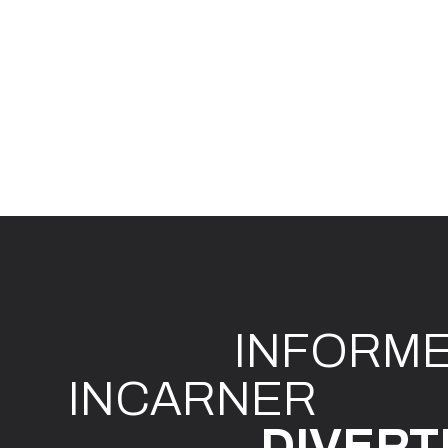
INFO
R
M
I
N
CAR
N
ER
DIVE
R
T