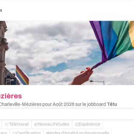
es
ézières
Charleville-Mézières pour Août 2026 sur le jobboard
Têtu
Télétravail
Niveau d'études
Expérience
teur
Certification
Index d'égalité professionnelle