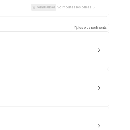
réinitialiser
voir toutes les offres
les plus pertinents