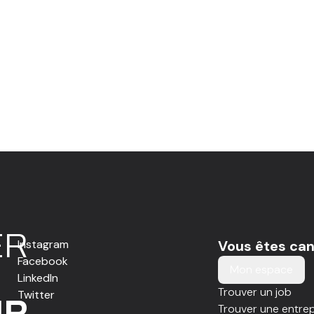
E
R
Instagram
Vous êtes can
Facebook
Mon espace
LinkedIn
Trouver un job
Twitter
IR
Trouver une entrep