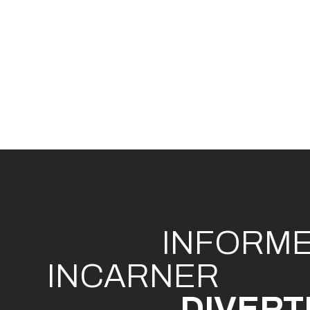
INFO
R
M
I
N
CAR
N
ER
DIVE
R
T