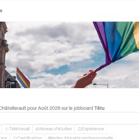
es
Châtellerault pour Août 2026 sur le jobboard
Têtu
Télétravail
Niveau d'études
Expérience
teur
Certification
Index d'égalité professionnelle