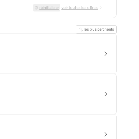
réinitialiser
voir toutes les offres
les plus pertinents