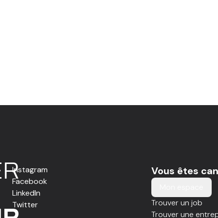
E
R
Instagram
Vous êtes can
Facebook
Mon espace
LinkedIn
Trouver un job
Twitter
IR
Trouver une entrep