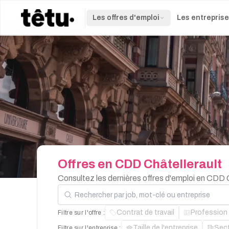
Les offres d'emploi
Les entrepris
Offres
en
CDD
Châtellerault
Consultez les dernières offres d'emploi en CDD 
Rechercher par job, mot-clé ou entreprise
Contrat de travail
Profession
Filtre sur l'offre :
Taille de l'entreprise
Sec
Filtre sur l'entreprise :