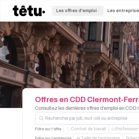
Les offres d'emploi
Les entrepris
Offres
en
CDD
Clermont-Fer
Consultez les dernières offres d'emploi en CDD
Rechercher par job, mot-clé ou entreprise
Contrat de travail
Profession
Filtre sur l'offre :
Taille de l'entreprise
Sec
Filtre sur l'entreprise :