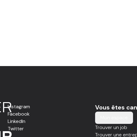
E
R
Instagram
Vous êtes can
Facebook
Mon espace
LinkedIn
Trouver un job
Twitter
IR
Trouver une entrep