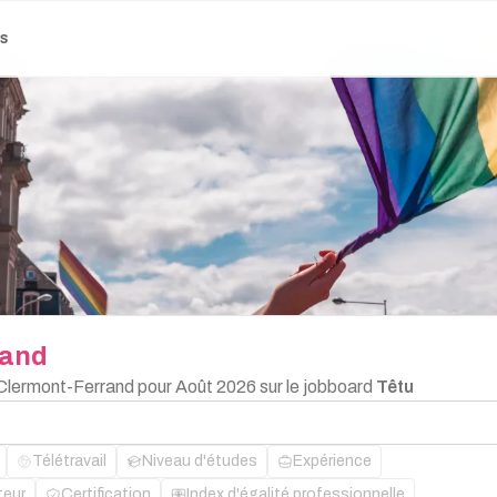
es
rand
 Clermont-Ferrand pour Août 2026 sur le jobboard
Têtu
Télétravail
Niveau d'études
Expérience
teur
Certification
Index d'égalité professionnelle