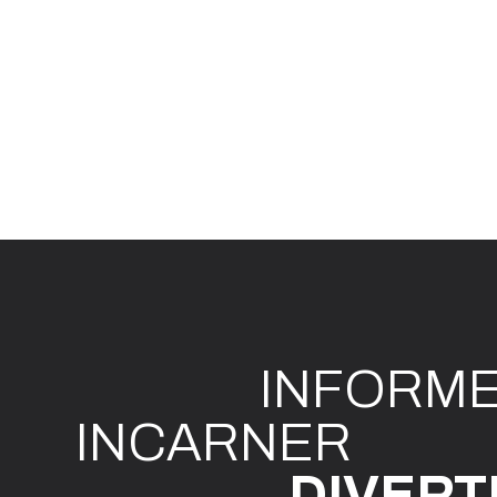
INFO
R
M
I
N
CAR
N
ER
DIVE
R
T