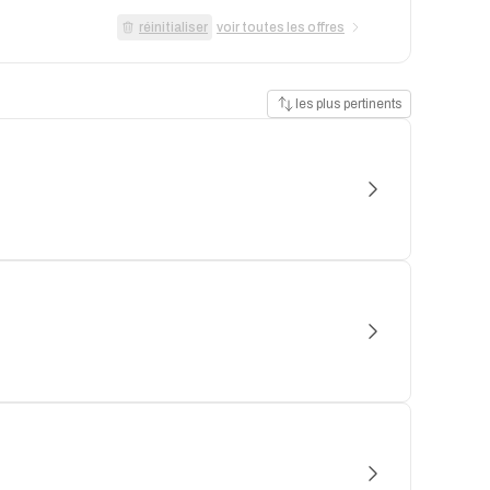
réinitialiser
voir toutes les offres
les plus pertinents