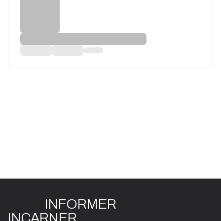
INFO
R
ME
R
I
N
CAR
N
ER