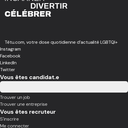
DIVE
R
TIR
CÉLÉBR
E
R
Têtu.com, votre dose quotidienne d’actualité LGBTQI+
Instagram
Facebook
LinkedIn
Twitter
Vous êtes candidat.e
Trouver un job
Trouver une entreprise
Vous êtes recruteur
S'inscrire
Me connecter