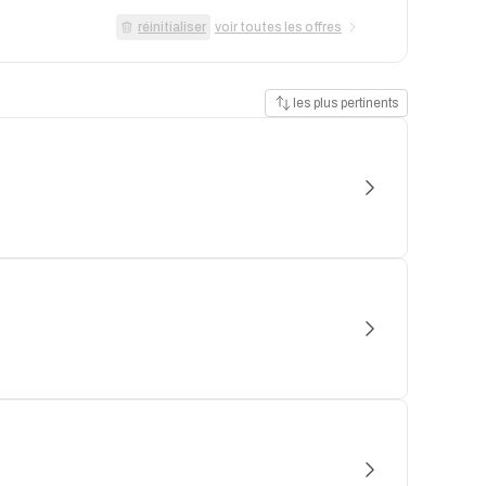
réinitialiser
voir toutes les offres
les plus pertinents