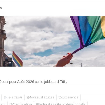
es
Douai pour Août 2026 sur le jobboard
Têtu
Télétravail
Niveau d'études
Expérience
teur
Certification
Index d'égalité professionnelle