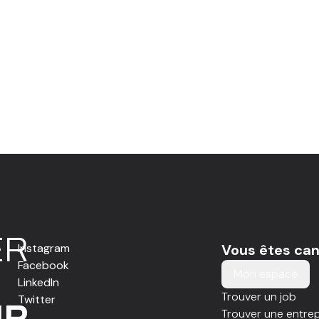
E
R
Instagram
Vous êtes can
Facebook
Mon espace
LinkedIn
Trouver un job
Twitter
IR
Trouver une entrep