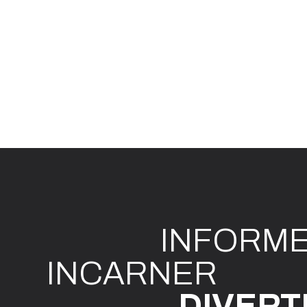
INFO
R
M
I
N
CAR
N
ER
DIVE
R
T