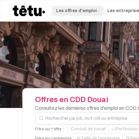
Les offres d'emploi
Les entrepris
Offres
en
CDD
Douai
Consultez les dernières offres d'emploi en CDD 
Rechercher par job, mot-clé ou entreprise
Contrat de travail
Profession
Filtre sur l'offre :
Taille de l'entreprise
Sec
Filtre sur l'entreprise :