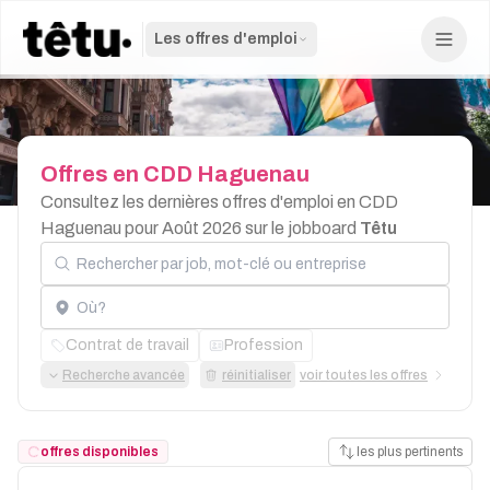
Les offres d'emploi
Offres
en
CDD
Haguenau
Consultez les dernières offres d'emploi en CDD
Haguenau pour Août 2026 sur le jobboard
Têtu
Rechercher par job, mot-clé ou entreprise
Localisation
Contrat de travail
Profession
Recherche avancée
réinitialiser
voir toutes les offres
offres disponibles
les plus pertinents