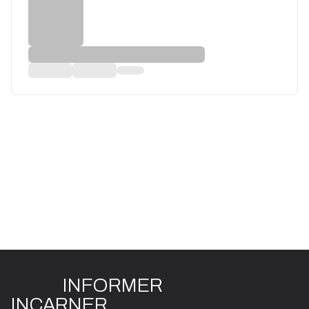
INFO
R
ME
R
I
N
CAR
N
ER