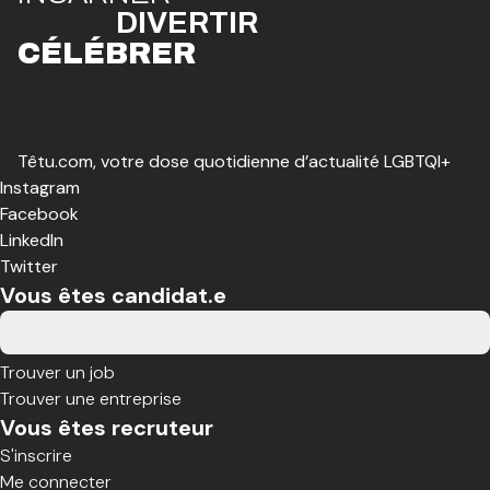
DIVE
R
TIR
CÉLÉBR
E
R
Têtu.com, votre dose quotidienne d’actualité LGBTQI+
Instagram
Facebook
LinkedIn
Twitter
Vous êtes candidat.e
Trouver un job
Trouver une entreprise
Vous êtes recruteur
S'inscrire
Me connecter