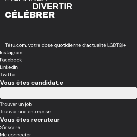
DIVE
R
TIR
CÉLÉBR
E
R
Têtu.com, votre dose quotidienne d’actualité LGBTQI+
Instagram
Facebook
LinkedIn
Twitter
Vous êtes candidat.e
Trouver un job
Trouver une entreprise
Vous êtes recruteur
S'inscrire
Me connecter