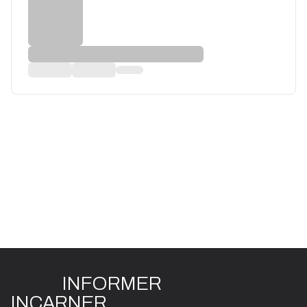
INFO
R
ME
R
I
N
CAR
N
ER