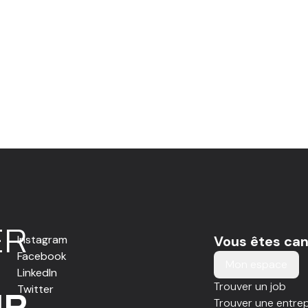
E
R
Instagram
Vous êtes can
Facebook
Mon espace
LinkedIn
Trouver un job
Twitter
IR
Trouver une entrep