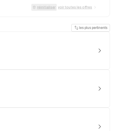
réinitialiser
voir toutes les offres
les plus pertinents