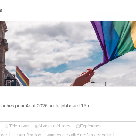
es
 Loches pour Août 2026 sur le jobboard
Têtu
Télétravail
Niveau d'études
Expérience
teur
Certification
Index d'égalité professionnelle