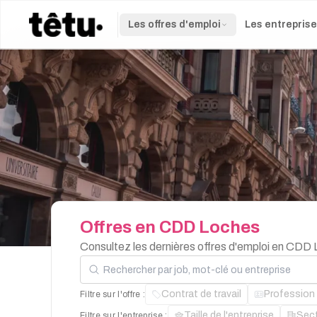
Les offres d'emploi
Les entrepris
Offres
en
CDD
Loches
Consultez les dernières offres d'emploi en CDD
Rechercher par job, mot-clé ou entreprise
Contrat de travail
Profession
Filtre sur l'offre :
Taille de l'entreprise
Sec
Filtre sur l'entreprise :