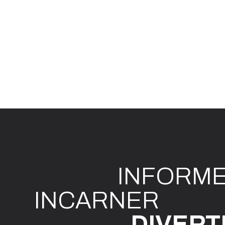
INFO
R
M
I
N
CAR
N
ER
DIVE
R
T