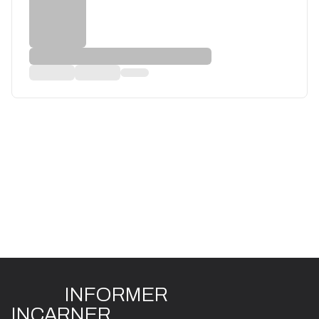
INFO
R
ME
R
I
N
CAR
N
ER