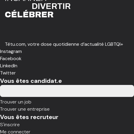
DIVE
R
TIR
CÉLÉBR
E
R
Têtu.com, votre dose quotidienne d’actualité LGBTQI+
Instagram
Facebook
LinkedIn
Twitter
Vous êtes candidat.e
Trouver un job
Trouver une entreprise
Vous êtes recruteur
S'inscrire
Me connecter