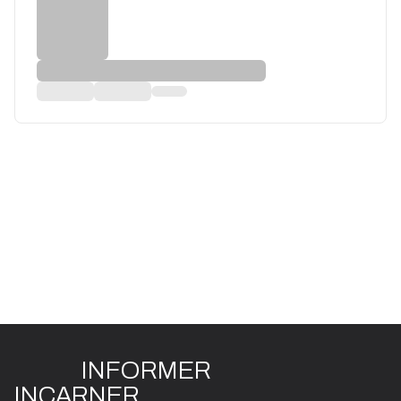
INFO
R
ME
R
I
N
CAR
N
ER