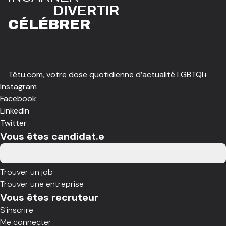
DIVE
R
TIR
CÉLÉBR
E
R
Têtu.com, votre dose quotidienne d’actualité LGBTQI+
Instagram
Facebook
LinkedIn
Twitter
Vous êtes candidat.e
Trouver un job
Trouver une entreprise
Vous êtes recruteur
S'inscrire
Me connecter