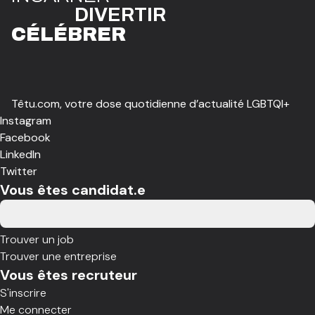
DIVE
R
TIR
CÉLÉBR
E
R
Têtu.com, votre dose quotidienne d’actualité LGBTQI+
Instagram
Facebook
LinkedIn
Twitter
Vous êtes candidat.e
Trouver un job
Trouver une entreprise
Vous êtes recruteur
S'inscrire
Me connecter