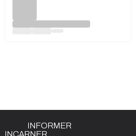
INFO
R
ME
R
I
N
CAR
N
ER