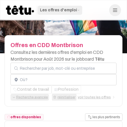
Les offres d'emploi
Offres
en
CDD
Montbrison
Consultez les dernières offres d'emploi en CDD
Montbrison pour Août 2026 sur le jobboard
Têtu
Rechercher par job, mot-clé ou entreprise
Localisation
Contrat de travail
Profession
Recherche avancée
réinitialiser
voir toutes les offres
offres disponibles
les plus pertinents