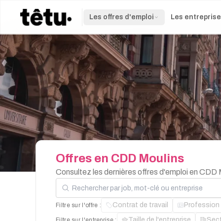
Les offres d'emploi
Les entrepris
Offres
en
CDD
Moulins
Consultez les dernières offres d'emploi en CDD 
Rechercher par job, mot-clé ou entreprise
Contrat de travail
Profession
Filtre sur l'offre :
Taille de l'entreprise
Sec
Filtre sur l'entreprise :