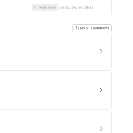
réinitialiser
voir toutes les offres
les plus pertinents