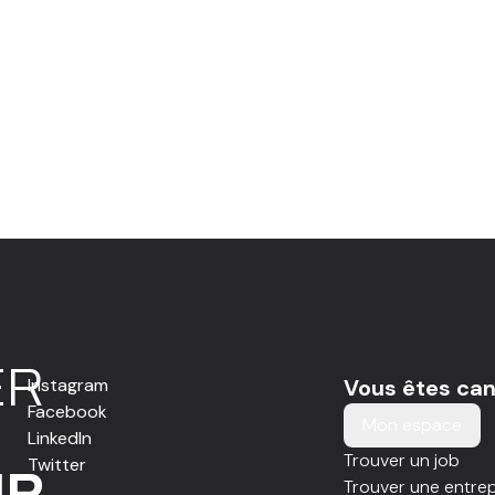
E
R
Instagram
Vous êtes can
Facebook
Mon espace
LinkedIn
Trouver un job
Twitter
IR
Trouver une entrep