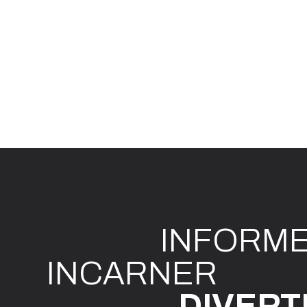
INFO
R
M
I
N
CAR
N
ER
DIVE
R
T