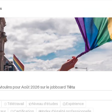
es
Moulins pour Août 2026 sur le jobboard
Têtu
Télétravail
Niveau d'études
Expérience
teur
Certification
Index d'égalité professionnelle