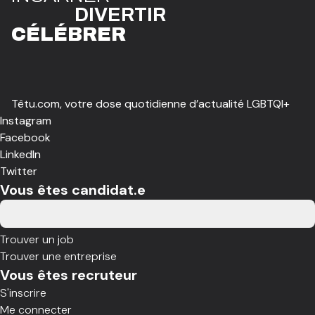
DIVE
R
TIR
CÉLÉBR
E
R
Têtu.com, votre dose quotidienne d’actualité LGBTQI+
Instagram
Facebook
LinkedIn
Twitter
Vous êtes candidat.e
Trouver un job
Trouver une entreprise
Vous êtes recruteur
S'inscrire
Me connecter