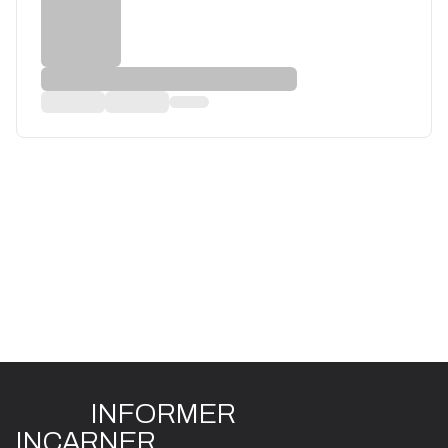
INFO
R
ME
R
I
N
CAR
N
ER