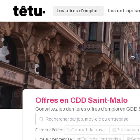
Les offres d'emploi
Les entrepris
Offres
en
CDD
Saint-Malo
Consultez les dernières offres d'emploi en CDD 
Rechercher par job, mot-clé ou entreprise
Contrat de travail
Profession
Filtre sur l'offre :
Taille de l'entreprise
Sec
Filtre sur l'entreprise :