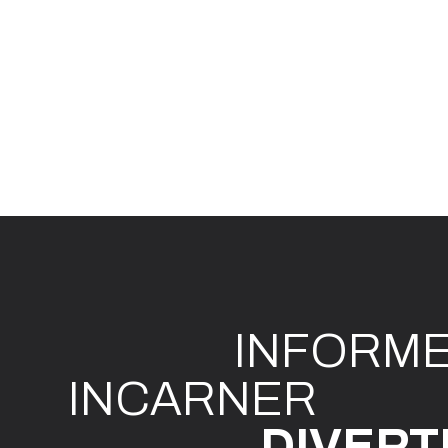
INFO
R
M
I
N
CAR
N
ER
DIVE
R
T