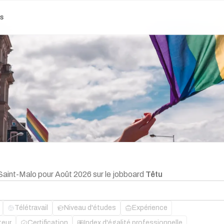
es
Saint-Malo pour Août 2026 sur le jobboard
Têtu
Télétravail
Niveau d'études
Expérience
teur
Certification
Index d'égalité professionnelle