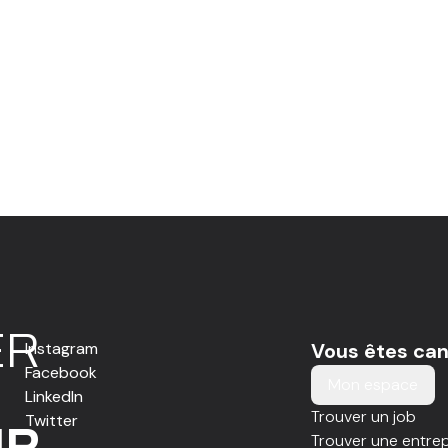
E
R
Instagram
Vous êtes can
Facebook
Mon espace
LinkedIn
Trouver un job
Twitter
IR
Trouver une entrep