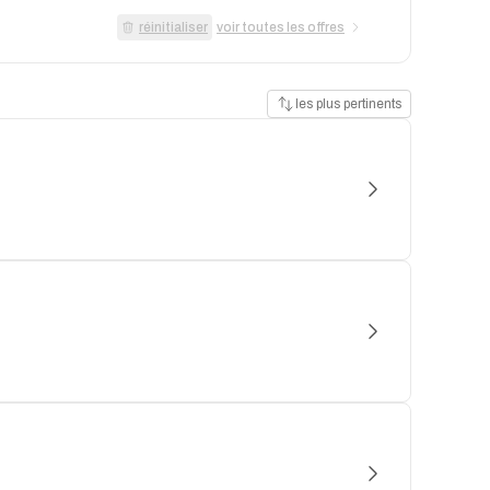
réinitialiser
voir toutes les offres
les plus pertinents