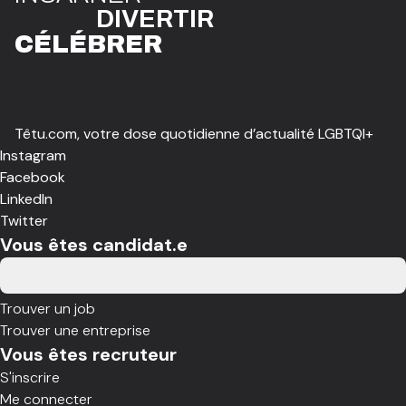
DIVE
R
TIR
CÉLÉBR
E
R
Têtu.com, votre dose quotidienne d’actualité LGBTQI+
Instagram
Facebook
LinkedIn
Twitter
Vous êtes candidat.e
Trouver un job
Trouver une entreprise
Vous êtes recruteur
S'inscrire
Me connecter