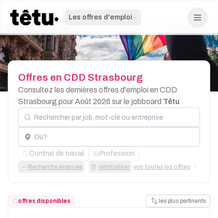
Les offres d'emploi
Offres
en
CDD
Strasbourg
Consultez les dernières offres d'emploi en CDD
Strasbourg pour Août 2026 sur le jobboard
Têtu
Rechercher par job, mot-clé ou entreprise
Localisation
Contrat de travail
Profession
Recherche avancée
réinitialiser
voir toutes les offres
offres disponibles
les plus pertinents