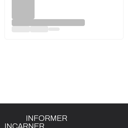
INFO
R
ME
R
I
N
CAR
N
ER