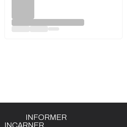
INFO
R
ME
R
I
N
CAR
N
ER