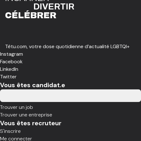
DIVE
R
TIR
CÉLÉBR
E
R
Têtu.com, votre dose quotidienne d’actualité LGBTQI+
Instagram
Facebook
LinkedIn
Twitter
Vous êtes candidat.e
Trouver un job
Trouver une entreprise
Vous êtes recruteur
S'inscrire
Me connecter