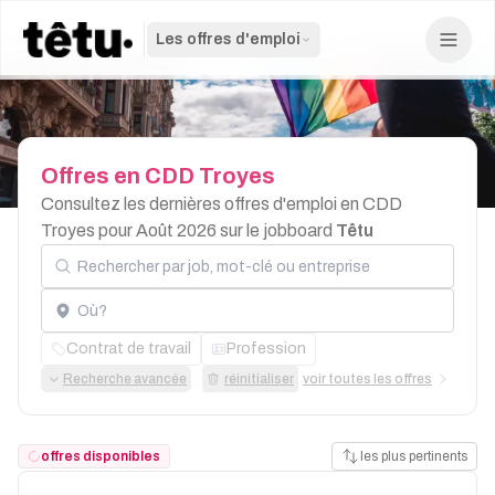
Les offres d'emploi
Offres
en
CDD
Troyes
Consultez les dernières offres d'emploi en CDD
Troyes pour Août 2026 sur le jobboard
Têtu
Rechercher par job, mot-clé ou entreprise
Localisation
Contrat de travail
Profession
Recherche avancée
réinitialiser
voir toutes les offres
offres disponibles
les plus pertinents