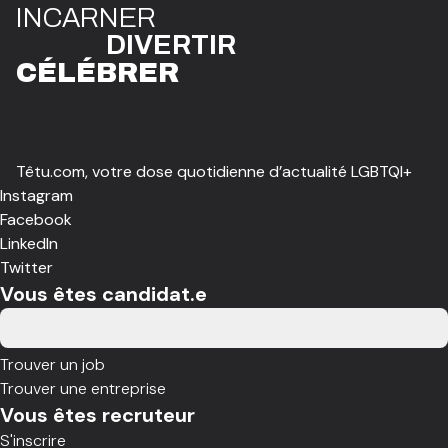
I
N
CAR
N
ER
DIVE
R
TIR
CÉLÉBR
E
R
Têtu.com, votre dose quotidienne d’actualité LGBTQI+
Instagram
Facebook
LinkedIn
Twitter
Vous êtes candidat.e
Trouver un job
Trouver une entreprise
Vous êtes recruteur
S'inscrire