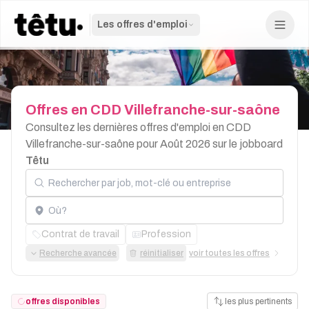
Les offres d'emploi
Offres
en
CDD
Villefranche-sur-saône
Consultez les dernières offres d'emploi en CDD
Villefranche-sur-saône pour Août 2026 sur le jobboard
Têtu
Rechercher par job, mot-clé ou entreprise
Localisation
Contrat de travail
Profession
Recherche avancée
réinitialiser
voir toutes les offres
offres disponibles
les plus pertinents