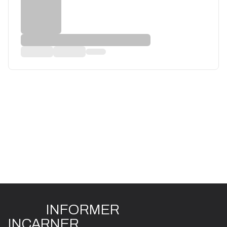
INFO
R
ME
R
I
N
CAR
N
ER