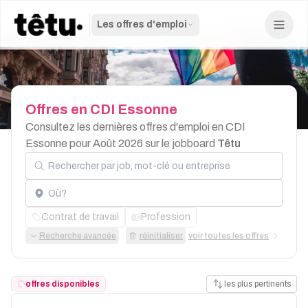
Les offres d'emploi
Offres
en
CDI
Essonne
Consultez les dernières offres d'emploi en CDI
Essonne pour Août 2026 sur le jobboard
Têtu
Rechercher par job, mot-clé ou entreprise
Localisation
Contrat de travail
Profession
Recherche avancée
réinitialiser
voir toutes les offres
offres disponibles
les plus pertinents