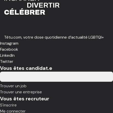
DIVE
R
TIR
CÉLÉBR
E
R
Têtu.com, votre dose quotidienne d’actualité LGBTQI+
Instagram
Facebook
LinkedIn
Twitter
Vous êtes candidat.e
Trouver un job
Trouver une entreprise
Vous êtes recruteur
S'inscrire
Me connecter