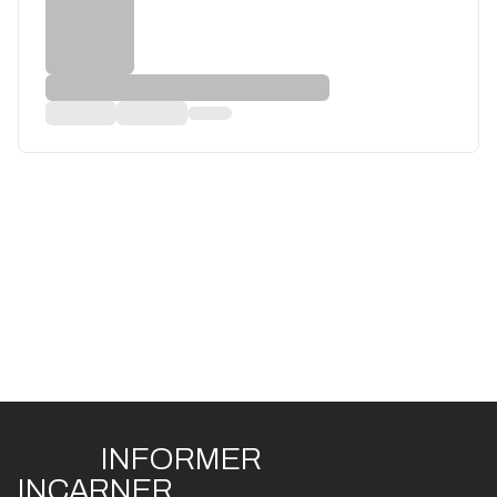
INFO
R
ME
R
I
N
CAR
N
ER