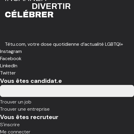
DIVE
R
TIR
CÉLÉBR
E
R
Têtu.com, votre dose quotidienne d’actualité LGBTQI+
Instagram
Facebook
LinkedIn
Twitter
Vous êtes candidat.e
Trouver un job
Trouver une entreprise
Vous êtes recruteur
S'inscrire
Me connecter