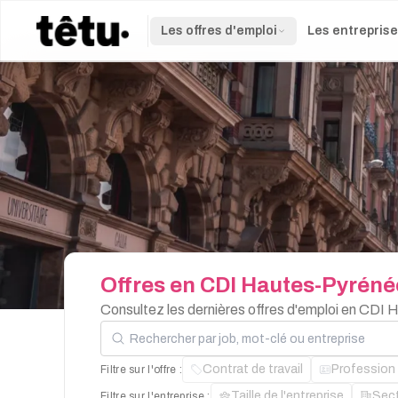
Les offres d'emploi
Les entrepris
Offres
en
CDI
Hautes-Pyréné
Consultez les dernières offres d'emploi en CDI
Rechercher par job, mot-clé ou entreprise
Contrat de travail
Profession
Filtre sur l'offre :
Taille de l'entreprise
Sec
Filtre sur l'entreprise :