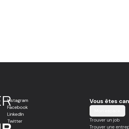
E
R
Instagram
Vous êtes can
Facebook
Mon espace
LinkedIn
Trouver un job
Twitter
IR
Trouver une entrep