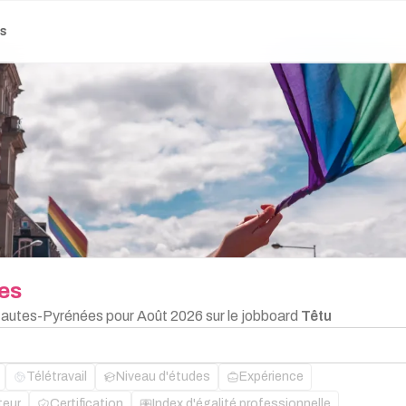
es
es
 Hautes-Pyrénées pour Août 2026 sur le jobboard
Têtu
Télétravail
Niveau d'études
Expérience
teur
Certification
Index d'égalité professionnelle