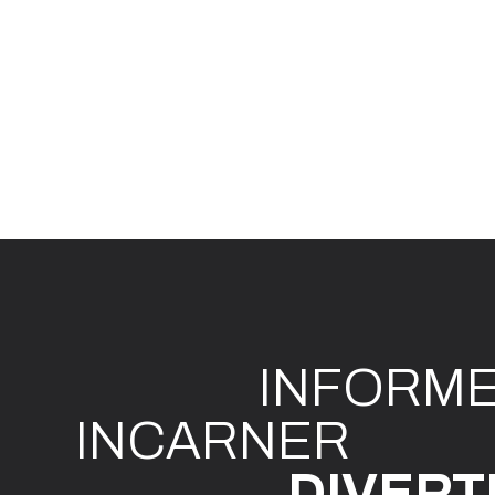
INFO
R
M
I
N
CAR
N
ER
DIVE
R
T