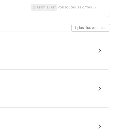
réinitialiser
voir toutes les offres
les plus pertinents