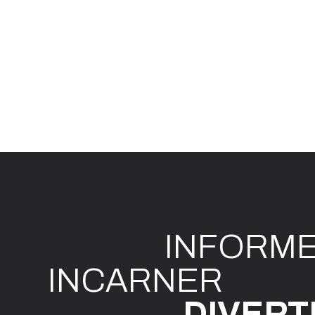
INFO
R
M
I
N
CAR
N
ER
DIVE
R
T