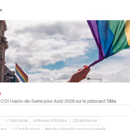
es
e
n CDI Hauts-de-Seine pour Août 2026 sur le jobboard
Têtu
Télétravail
Niveau d'études
Expérience
teur
Certification
Index d'égalité professionnelle