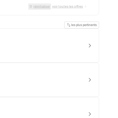
réinitialiser
voir toutes les offres
les plus pertinents