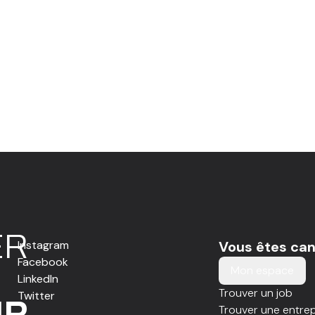
E
R
Instagram
Vous êtes can
Facebook
Mon espace
LinkedIn
Trouver un job
Twitter
IR
Trouver une entrep