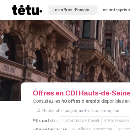
Les offres d'emploi
Les entrepris
Offres
en
CDI
Hauts-de-Sein
Consultez les
40 offres d'emploi
disponibles e
Rechercher par job, mot-clé ou entreprise
Contrat de travail
Profession
Filtre sur l'offre :
Taille de l'entreprise
Sec
Filtre sur l'entreprise :