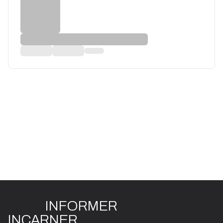
INFO
R
ME
R
I
N
CAR
N
ER