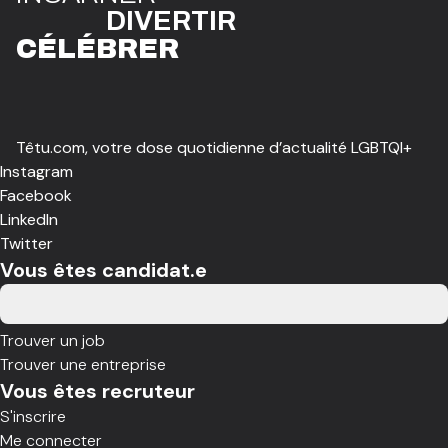
DIVE
R
TIR
CÉLÉBR
E
R
Têtu.com, votre dose quotidienne d’actualité LGBTQI+
Instagram
Facebook
LinkedIn
Twitter
Vous êtes candidat.e
Trouver un job
Trouver une entreprise
Vous êtes recruteur
S'inscrire
Me connecter