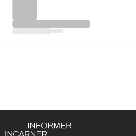
INFO
R
ME
R
I
N
CAR
N
ER