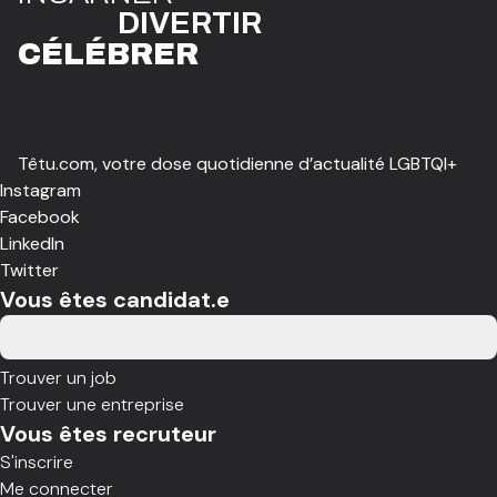
DIVE
R
TIR
CÉLÉBR
E
R
Têtu.com, votre dose quotidienne d’actualité LGBTQI+
Instagram
Facebook
LinkedIn
Twitter
Vous êtes candidat.e
Trouver un job
Trouver une entreprise
Vous êtes recruteur
S'inscrire
Me connecter