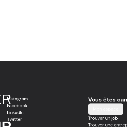
E
R
Instagram
Vous êtes can
Facebook
Mon espace
LinkedIn
Trouver un job
Twitter
IR
Trouver une entrep