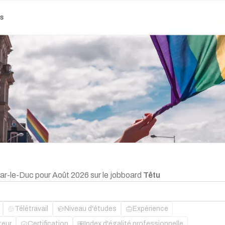
es
Bar-le-Duc pour Août 2026 sur le jobboard
Têtu
Télétravail
Niveau d'études
Expérience
teur
Certification
Index d'égalité professionnelle