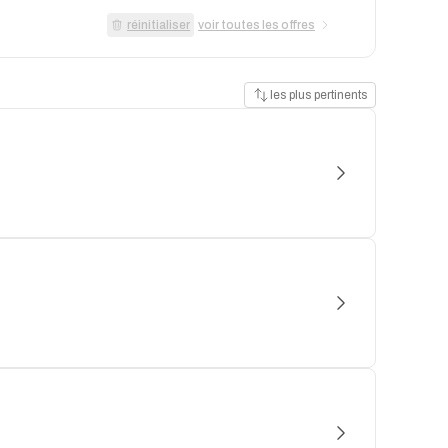
réinitialiser
voir toutes les offres
les plus pertinents