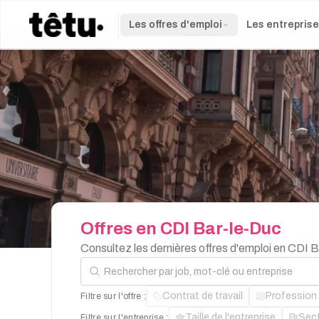
Les offres d'emploi
Les entrepris
Offres
en
CDI
Bar-le-Duc
Consultez les dernières offres d'emploi en CDI 
Rechercher par job, mot-clé ou entreprise
Contrat de travail
Profession
Filtre sur l'offre :
Taille de l'entreprise
Sec
Filtre sur l'entreprise :