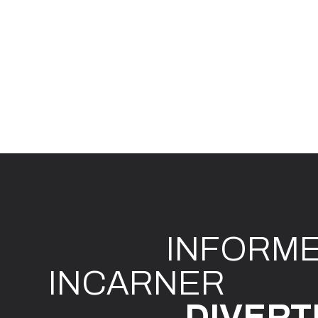
INFO
R
M
I
N
CAR
N
ER
DIVE
R
T