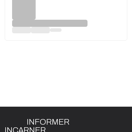
INFO
R
ME
R
I
N
CAR
N
ER