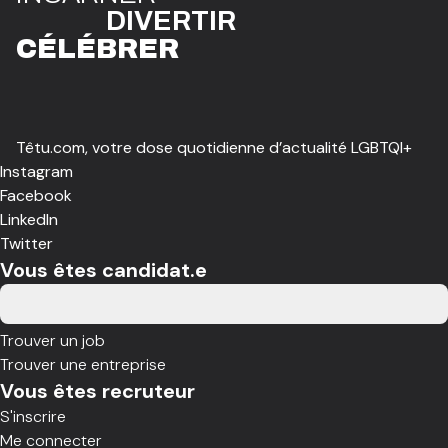
DIVE
R
TIR
CÉLÉBR
E
R
Têtu.com, votre dose quotidienne d’actualité LGBTQI+
Instagram
Facebook
LinkedIn
Twitter
Vous êtes candidat.e
Trouver un job
Trouver une entreprise
Vous êtes recruteur
S'inscrire
Me connecter