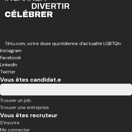
DIVE
R
TIR
CÉLÉBR
E
R
Têtu.com, votre dose quotidienne d’actualité LGBTQI+
Instagram
Facebook
LinkedIn
Twitter
Vous êtes candidat.e
Trouver un job
Trouver une entreprise
Vous êtes recruteur
S'inscrire
Me connecter