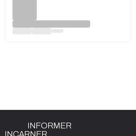
INFO
R
ME
R
I
N
CAR
N
ER