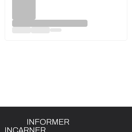
INFO
R
ME
R
I
N
CAR
N
ER