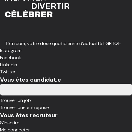
DIVE
R
TIR
CÉLÉBR
E
R
Têtu.com, votre dose quotidienne d’actualité LGBTQI+
Instagram
Facebook
LinkedIn
Twitter
Vous êtes candidat.e
Trouver un job
Trouver une entreprise
Vous êtes recruteur
S'inscrire
Me connecter