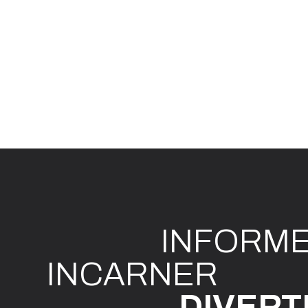
INFO
R
M
I
N
CAR
N
ER
DIVE
R
T