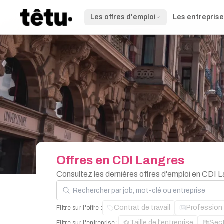
Les offres d'emploi
Les entrepris
Offres
en
CDI
Langres
Consultez les dernières offres d'emploi en CDI 
Rechercher par job, mot-clé ou entreprise
Contrat de travail
Profession
Filtre sur l'offre :
Taille de l'entreprise
Sec
Filtre sur l'entreprise :