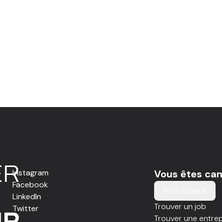
E
R
Instagram
Vous êtes can
Facebook
Mon espace
LinkedIn
Trouver un job
Twitter
IR
Trouver une entrep