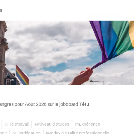
es
Langres pour Août 2026 sur le jobboard
Têtu
Télétravail
Niveau d'études
Expérience
teur
Certification
Index d'égalité professionnelle