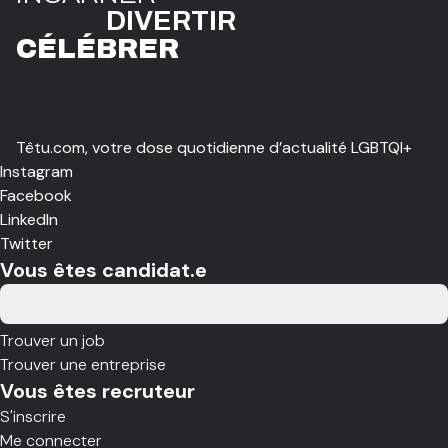
DIVE
R
TIR
CÉLÉBR
E
R
Têtu.com, votre dose quotidienne d’actualité LGBTQI+
Instagram
Facebook
LinkedIn
Twitter
Vous êtes candidat.e
Trouver un job
Trouver une entreprise
Vous êtes recruteur
S'inscrire
Me connecter