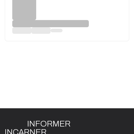
INFO
R
ME
R
I
N
CAR
N
ER