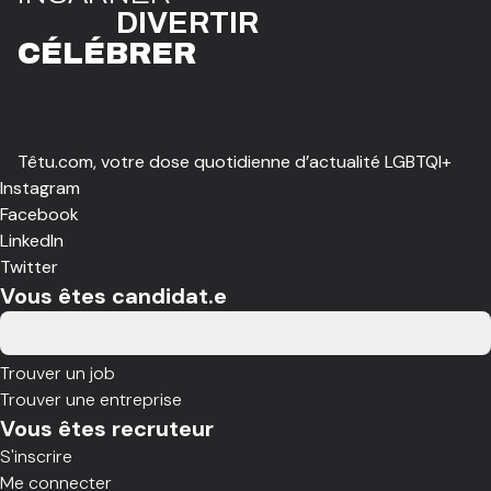
DIVE
R
TIR
CÉLÉBR
E
R
Têtu.com, votre dose quotidienne d’actualité LGBTQI+
Instagram
Facebook
LinkedIn
Twitter
Vous êtes candidat.e
Trouver un job
Trouver une entreprise
Vous êtes recruteur
S'inscrire
Me connecter