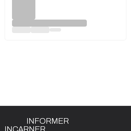
INFO
R
ME
R
I
N
CAR
N
ER