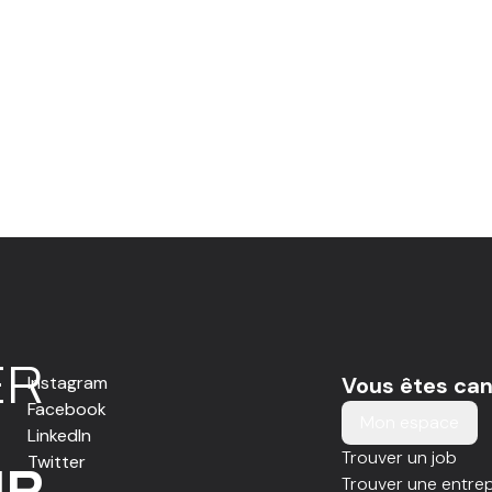
E
R
Instagram
Vous êtes can
Facebook
Mon espace
LinkedIn
Trouver un job
Twitter
IR
Trouver une entrep