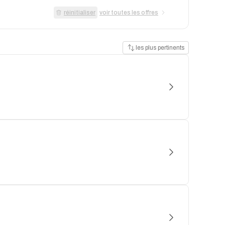
réinitialiser
voir toutes les offres
les plus pertinents