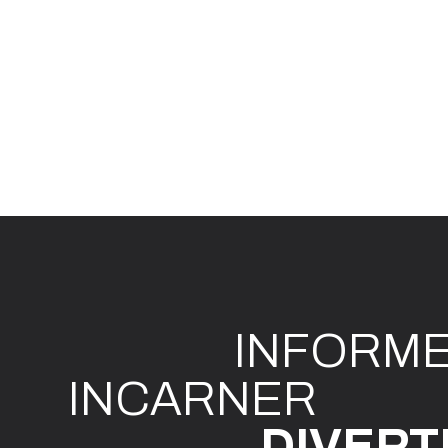
INFO
R
M
I
N
CAR
N
ER
DIVE
R
T