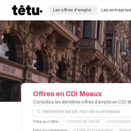
Les offres d'emploi
Les entrepris
Offres
en
CDI
Meaux
Consultez les dernières offres d'emploi en CDI 
Rechercher par job, mot-clé ou entreprise
Contrat de travail
Profession
Filtre sur l'offre :
Taille de l'entreprise
Sec
Filtre sur l'entreprise :