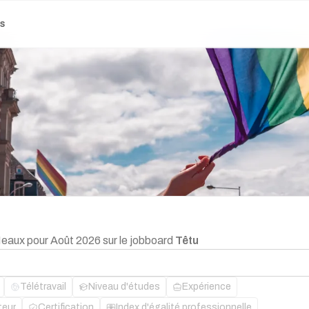
es
Meaux pour Août 2026 sur le jobboard
Têtu
Télétravail
Niveau d'études
Expérience
teur
Certification
Index d'égalité professionnelle