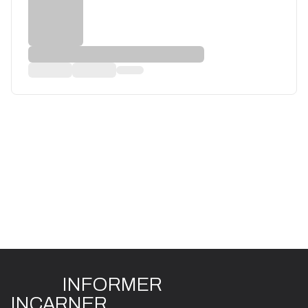
INFO
R
ME
R
I
N
CAR
N
ER