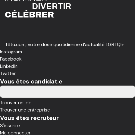
DIVE
R
TIR
CÉLÉBR
E
R
Têtu.com, votre dose quotidienne d’actualité LGBTQI+
Instagram
Facebook
LinkedIn
Twitter
Vous êtes candidat.e
Trouver un job
Trouver une entreprise
Vous êtes recruteur
S'inscrire
Me connecter