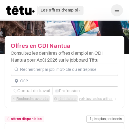
Les offres d'emploi
Offres
en
CDI
Nantua
Consultez les dernières offres d'emploi en CDI
Nantua pour Août 2026 sur le jobboard
Têtu
Rechercher par job, mot-clé ou entreprise
Localisation
Contrat de travail
Profession
Recherche avancée
réinitialiser
voir toutes les offres
offres disponibles
les plus pertinents