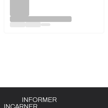
INFO
R
ME
R
I
N
CAR
N
ER