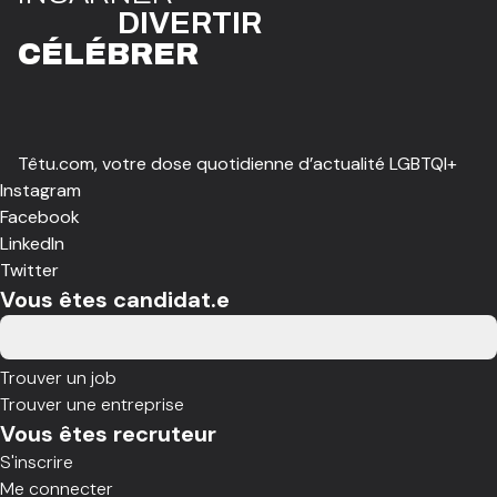
DIVE
R
TIR
CÉLÉBR
E
R
Têtu.com, votre dose quotidienne d’actualité LGBTQI+
Instagram
Facebook
LinkedIn
Twitter
Vous êtes candidat.e
Trouver un job
Trouver une entreprise
Vous êtes recruteur
S'inscrire
Me connecter