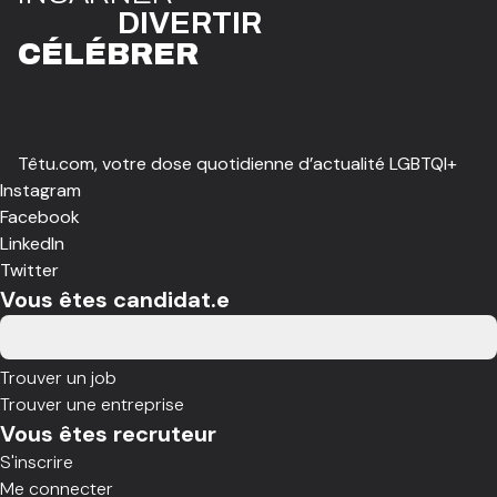
DIVE
R
TIR
CÉLÉBR
E
R
Têtu.com, votre dose quotidienne d’actualité LGBTQI+
Instagram
Facebook
LinkedIn
Twitter
Vous êtes candidat.e
Trouver un job
Trouver une entreprise
Vous êtes recruteur
S'inscrire
Me connecter