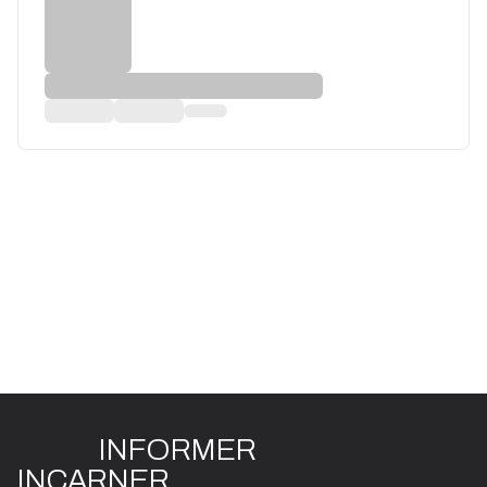
INFO
R
ME
R
I
N
CAR
N
ER