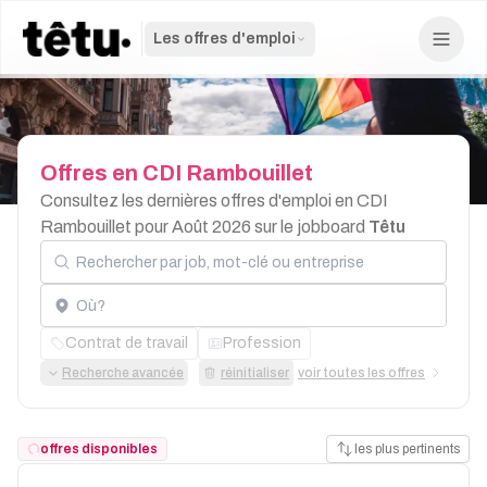
Les offres d'emploi
Offres
en
CDI
Rambouillet
Consultez les dernières offres d'emploi en CDI
Rambouillet pour Août 2026 sur le jobboard
Têtu
Rechercher par job, mot-clé ou entreprise
Localisation
Contrat de travail
Profession
Recherche avancée
réinitialiser
voir toutes les offres
offres disponibles
les plus pertinents