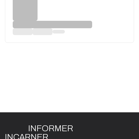
INFO
R
ME
R
I
N
CAR
N
ER