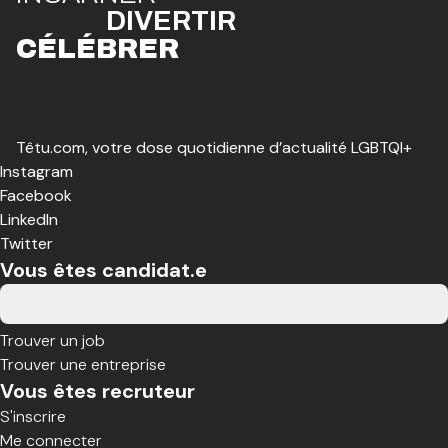
DIVE
R
TIR
CÉLÉBR
E
R
Têtu.com, votre dose quotidienne d’actualité LGBTQI+
Instagram
Facebook
LinkedIn
Twitter
Vous êtes candidat.e
Trouver un job
Trouver une entreprise
Vous êtes recruteur
S'inscrire
Me connecter