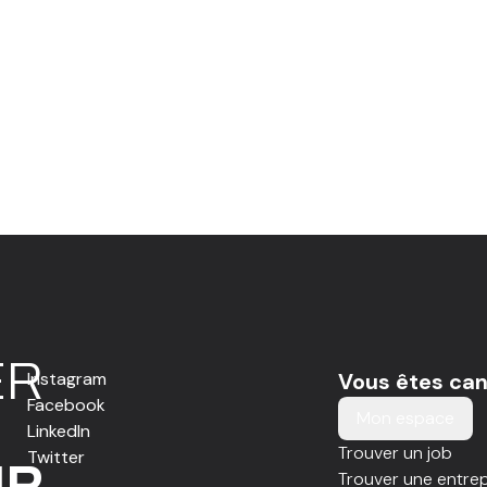
E
R
Instagram
Vous êtes can
Facebook
Mon espace
LinkedIn
Trouver un job
Twitter
IR
Trouver une entrep