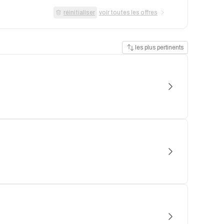
réinitialiser
voir toutes les offres
les plus pertinents