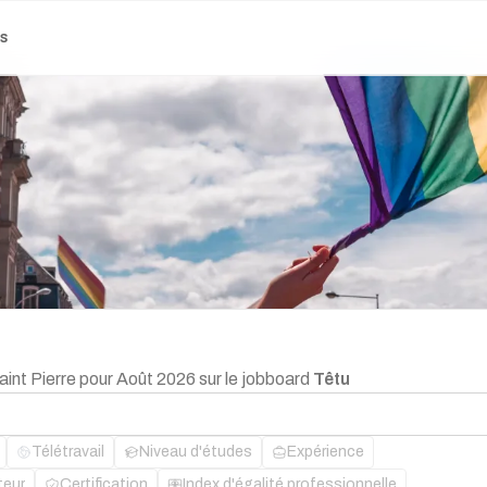
es
aint Pierre pour Août 2026 sur le jobboard
Têtu
Télétravail
Niveau d'études
Expérience
teur
Certification
Index d'égalité professionnelle