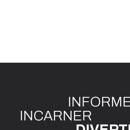
INFO
R
M
I
N
CAR
N
ER
DIVE
R
T