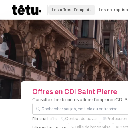
Les offres d'emploi
Les entrepris
Offres
en
CDI
Saint
Pierre
Consultez les dernières offres d'emploi en CDI S
Rechercher par job, mot-clé ou entreprise
Contrat de travail
Profession
Filtre sur l'offre :
Taille de l'entreprise
Sec
Filtre sur l'entreprise :